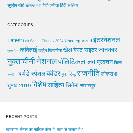
हिंदी साहित्य
सुप्रीम कोर्ट
हिंदी कविता
सोनिया गांधी
CATEGORIES
इंटरनेशनल
Latest
Uncategorized
Lok Sabha Chunav 2024
खेल
जानकार
कविताई
गेस्ट राइटर
किताबिया
कार्टून
एक्सप्लेनर
नेशनल
नुक्ताचीनी
पॉलिटिकल लव
प्रवचन
फ़िल्म
राजनीति
बवंडर
बर्थडे स्पेशल
लोकसभा
समीक्षा
बुक रिव्यू
विशेष
साहित्य
सिनेमा
चुनाव 2019
सोशलपुर
RECENT POSTS
खबरगांव चैनल का मालिक कौन है, कहां से चलता है?