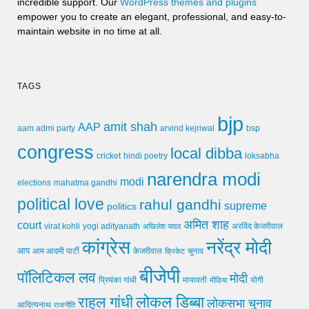
incredible support. Our
WordPress themes and plugins
empower you to create an elegant, professional, and easy-to-
maintain website in no time at all.
TAGS
bjp
amit shah
AAP
arvind kejriwal
aam admi party
bsp
congress
local dibba
cricket
loksabha
hindi poetry
narendra modi
modi
elections
mahatma gandhi
political love
rahul gandhi
supreme
politics
अमित शाह
court
virat kohli
yogi adityanath
अखिलेश यादव
अरविंद केजरीवाल
कांग्रेस
नरेंद्र मोदी
आप
आम आदमी पार्टी
चुनाव
केजरीवाल
क्रिकेट
बीजेपी
पॉलिटिकल लव
मोदी
मायावती
प्रियंका गांधी
मीडिया
योगी
लोकल डिब्बा
राहुल गांधी
लोकसभा चुनाव
आदित्यनाथ
राजनीति