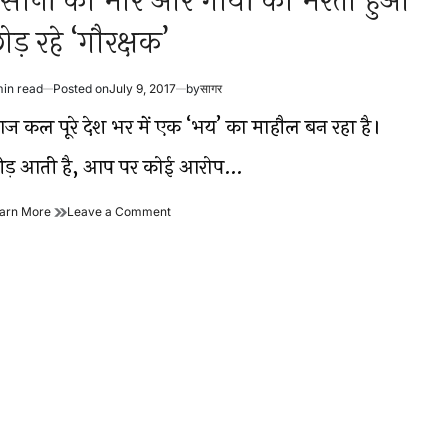
ंसानों को मार और गायों को मरता हुआ
ोड़ रहे ‘गौरक्षक’
min read
Posted on
July 9, 2017
by
सागर
timated
ad
ज कल पूरे देश भर में एक ‘भय’ का माहौल बन रहा है।
me
ीड़ आती है, आप पर कोई आरोप…
इंसानों
on
arn More
Leave a Comment
को
इंसानों
मार
को
और
मार
गायों
और
को
गायों
मरता
को
हुआ
मरता
छोड़
हुआ
रहे
छोड़
‘गौरक्षक’
रहे
‘गौरक्षक’