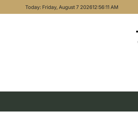
Skip
Today: Friday, August 7 2026
12
:
56
:
11
AM
to
content