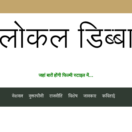
लोकल डिब्ब
जहां बातें होंगी फिल्मी स्टाइल में…
नेशनल
नुक्ताचीनी
राजनीति
विशेष
जानकार
कविताई