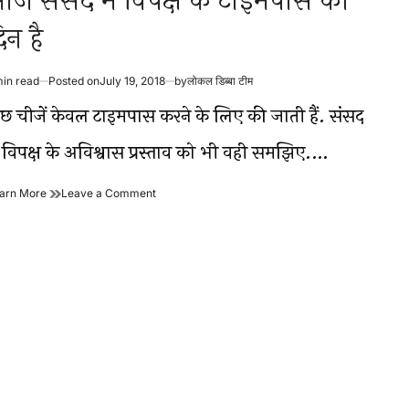
ज संसद में विपक्ष के टाइमपास का
िन है
min read
Posted on
July 19, 2018
by
लोकल डिब्बा टीम
timated
ad
ुछ चीजें केवल टाइमपास करने के लिए की जाती हैं. संसद
me
ें विपक्ष के अविश्वास प्रस्ताव को भी वही समझिए.…
आज
on
arn More
Leave a Comment
संसद
आज
में
संसद
विपक्ष
में
के
विपक्ष
टाइमपास
के
का
टाइमपास
दिन
का
है
दिन
है