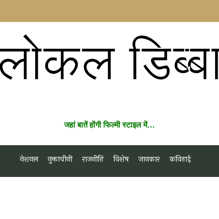
लोकल डिब्ब
जहां बातें होंगी फिल्मी स्टाइल में…
नेशनल
नुक्ताचीनी
राजनीति
विशेष
जानकार
कविताई