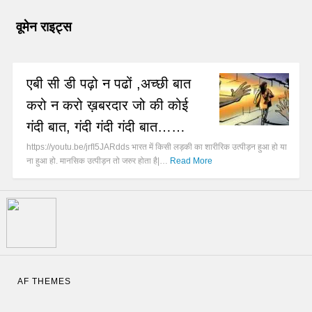
वूमेन राइट्स
एबी सी डी पढ़ो न पढों ,अच्छी बात
करो न करो ख़बरदार जो की कोई
गंदी बात, गंदी गंदी गंदी बात……
https://youtu.be/jrfI5JARdds भारत में किसी लड़की का शारीरिक उत्पीड़न हुआ हो या
ना हुआ हो. मानसिक उत्पीड़न तो जरुर होता है|…
Read More
AF THEMES