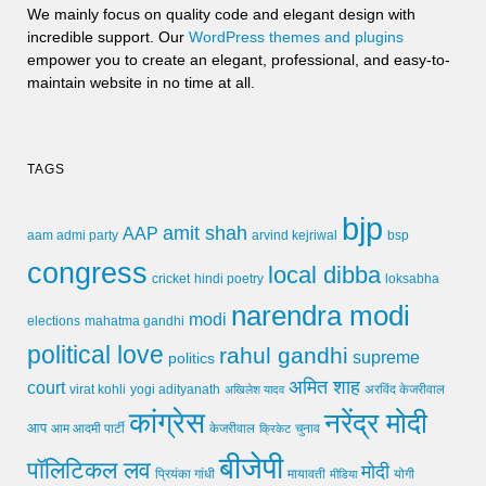
We mainly focus on quality code and elegant design with
incredible support. Our
WordPress themes and plugins
empower you to create an elegant, professional, and easy-to-
maintain website in no time at all.
TAGS
bjp
amit shah
AAP
arvind kejriwal
aam admi party
bsp
congress
local dibba
cricket
loksabha
hindi poetry
narendra modi
modi
elections
mahatma gandhi
political love
rahul gandhi
supreme
politics
अमित शाह
court
virat kohli
yogi adityanath
अखिलेश यादव
अरविंद केजरीवाल
कांग्रेस
नरेंद्र मोदी
आप
आम आदमी पार्टी
चुनाव
केजरीवाल
क्रिकेट
बीजेपी
पॉलिटिकल लव
मोदी
मायावती
प्रियंका गांधी
मीडिया
योगी