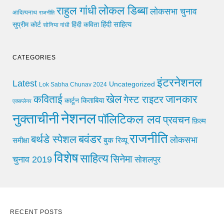
लोकल डिब्बा
राहुल गांधी
लोकसभा चुनाव
आदित्यनाथ
राजनीति
हिंदी साहित्य
सुप्रीम कोर्ट
हिंदी कविता
सोनिया गांधी
CATEGORIES
इंटरनेशनल
Latest
Uncategorized
Lok Sabha Chunav 2024
खेल
जानकार
कविताई
गेस्ट राइटर
किताबिया
कार्टून
एक्सप्लेनर
नेशनल
नुक्ताचीनी
पॉलिटिकल लव
प्रवचन
फ़िल्म
राजनीति
बवंडर
बर्थडे स्पेशल
लोकसभा
समीक्षा
बुक रिव्यू
विशेष
साहित्य
सिनेमा
चुनाव 2019
सोशलपुर
RECENT POSTS