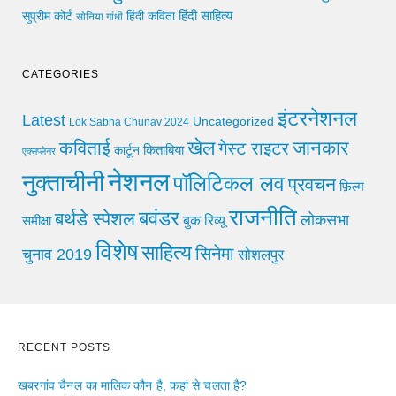
हिंदी साहित्य
सुप्रीम कोर्ट
हिंदी कविता
सोनिया गांधी
CATEGORIES
इंटरनेशनल
Latest
Uncategorized
Lok Sabha Chunav 2024
खेल
जानकार
कविताई
गेस्ट राइटर
किताबिया
कार्टून
एक्सप्लेनर
नेशनल
नुक्ताचीनी
पॉलिटिकल लव
प्रवचन
फ़िल्म
राजनीति
बवंडर
बर्थडे स्पेशल
लोकसभा
समीक्षा
बुक रिव्यू
विशेष
साहित्य
सिनेमा
चुनाव 2019
सोशलपुर
RECENT POSTS
खबरगांव चैनल का मालिक कौन है, कहां से चलता है?