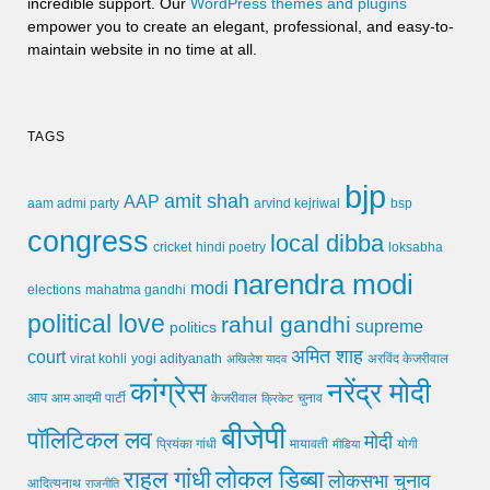
incredible support. Our
WordPress themes and plugins
empower you to create an elegant, professional, and easy-to-
maintain website in no time at all.
TAGS
bjp
amit shah
AAP
arvind kejriwal
aam admi party
bsp
congress
local dibba
cricket
loksabha
hindi poetry
narendra modi
modi
elections
mahatma gandhi
political love
rahul gandhi
supreme
politics
अमित शाह
court
virat kohli
yogi adityanath
अखिलेश यादव
अरविंद केजरीवाल
कांग्रेस
नरेंद्र मोदी
आप
आम आदमी पार्टी
चुनाव
केजरीवाल
क्रिकेट
बीजेपी
पॉलिटिकल लव
मोदी
मायावती
प्रियंका गांधी
मीडिया
योगी
लोकल डिब्बा
राहुल गांधी
लोकसभा चुनाव
आदित्यनाथ
राजनीति