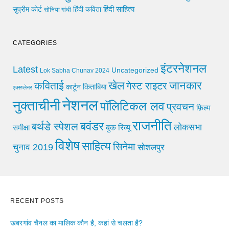
हिंदी साहित्य
सुप्रीम कोर्ट
हिंदी कविता
सोनिया गांधी
CATEGORIES
इंटरनेशनल
Latest
Uncategorized
Lok Sabha Chunav 2024
खेल
जानकार
कविताई
गेस्ट राइटर
किताबिया
कार्टून
एक्सप्लेनर
नेशनल
नुक्ताचीनी
पॉलिटिकल लव
प्रवचन
फ़िल्म
राजनीति
बवंडर
बर्थडे स्पेशल
लोकसभा
समीक्षा
बुक रिव्यू
विशेष
साहित्य
सिनेमा
चुनाव 2019
सोशलपुर
RECENT POSTS
खबरगांव चैनल का मालिक कौन है, कहां से चलता है?