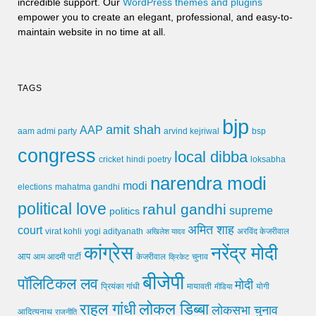
incredible support. Our
WordPress themes and plugins
empower you to create an elegant, professional, and easy-to-
maintain website in no time at all.
TAGS
bjp
amit shah
AAP
arvind kejriwal
aam admi party
bsp
congress
local dibba
cricket
loksabha
hindi poetry
narendra modi
modi
elections
mahatma gandhi
political love
rahul gandhi
supreme
politics
अमित शाह
court
virat kohli
yogi adityanath
अखिलेश यादव
अरविंद केजरीवाल
कांग्रेस
नरेंद्र मोदी
आप
आम आदमी पार्टी
चुनाव
केजरीवाल
क्रिकेट
बीजेपी
पॉलिटिकल लव
मोदी
मायावती
प्रियंका गांधी
मीडिया
योगी
लोकल डिब्बा
राहुल गांधी
लोकसभा चुनाव
आदित्यनाथ
राजनीति