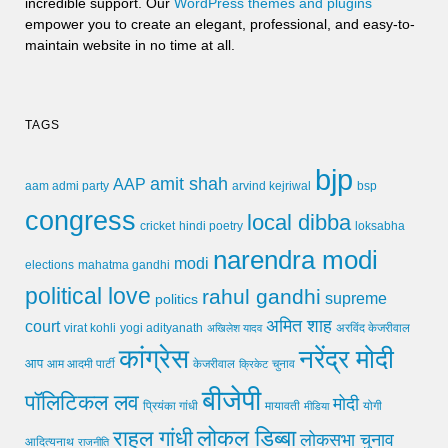
incredible support. Our
WordPress themes and plugins
empower you to create an elegant, professional, and easy-to-
maintain website in no time at all.
TAGS
bjp
amit shah
AAP
arvind kejriwal
aam admi party
bsp
congress
local dibba
cricket
loksabha
hindi poetry
narendra modi
modi
elections
mahatma gandhi
political love
rahul gandhi
supreme
politics
अमित शाह
court
virat kohli
yogi adityanath
अखिलेश यादव
अरविंद केजरीवाल
कांग्रेस
नरेंद्र मोदी
आप
आम आदमी पार्टी
चुनाव
केजरीवाल
क्रिकेट
बीजेपी
पॉलिटिकल लव
मोदी
मायावती
प्रियंका गांधी
मीडिया
योगी
लोकल डिब्बा
राहुल गांधी
लोकसभा चुनाव
आदित्यनाथ
राजनीति