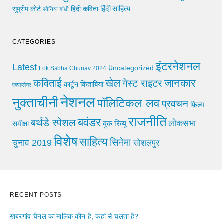
हिंदी साहित्य
सुप्रीम कोर्ट
हिंदी कविता
सोनिया गांधी
CATEGORIES
इंटरनेशनल
Latest
Uncategorized
Lok Sabha Chunav 2024
खेल
जानकार
कविताई
गेस्ट राइटर
किताबिया
कार्टून
एक्सप्लेनर
नेशनल
नुक्ताचीनी
पॉलिटिकल लव
प्रवचन
फ़िल्म
राजनीति
बवंडर
बर्थडे स्पेशल
लोकसभा
समीक्षा
बुक रिव्यू
विशेष
साहित्य
सिनेमा
चुनाव 2019
सोशलपुर
RECENT POSTS
खबरगांव चैनल का मालिक कौन है, कहां से चलता है?