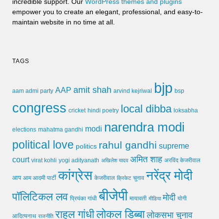
incredible support. Our
WordPress themes and plugins
empower you to create an elegant, professional, and easy-to-
maintain website in no time at all.
TAGS
bjp
amit shah
AAP
arvind kejriwal
aam admi party
bsp
congress
local dibba
cricket
loksabha
hindi poetry
narendra modi
modi
elections
mahatma gandhi
political love
rahul gandhi
supreme
politics
अमित शाह
court
virat kohli
yogi adityanath
अखिलेश यादव
अरविंद केजरीवाल
कांग्रेस
नरेंद्र मोदी
आप
आम आदमी पार्टी
चुनाव
केजरीवाल
क्रिकेट
बीजेपी
पॉलिटिकल लव
मोदी
मायावती
प्रियंका गांधी
मीडिया
योगी
लोकल डिब्बा
राहुल गांधी
लोकसभा चुनाव
आदित्यनाथ
राजनीति