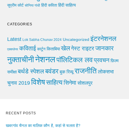
हिंदी साहित्य
सुप्रीम कोर्ट
हिंदी कविता
सोनिया गांधी
CATEGORIES
इंटरनेशनल
Latest
Uncategorized
Lok Sabha Chunav 2024
खेल
जानकार
कविताई
गेस्ट राइटर
किताबिया
कार्टून
एक्सप्लेनर
नेशनल
नुक्ताचीनी
पॉलिटिकल लव
प्रवचन
फ़िल्म
राजनीति
बवंडर
बर्थडे स्पेशल
लोकसभा
समीक्षा
बुक रिव्यू
विशेष
साहित्य
सिनेमा
चुनाव 2019
सोशलपुर
RECENT POSTS
खबरगांव चैनल का मालिक कौन है, कहां से चलता है?