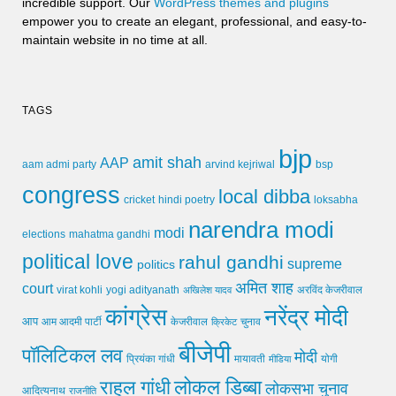
incredible support. Our
WordPress themes and plugins
empower you to create an elegant, professional, and easy-to-
maintain website in no time at all.
TAGS
bjp
amit shah
AAP
arvind kejriwal
aam admi party
bsp
congress
local dibba
cricket
loksabha
hindi poetry
narendra modi
modi
elections
mahatma gandhi
political love
rahul gandhi
supreme
politics
अमित शाह
court
virat kohli
yogi adityanath
अखिलेश यादव
अरविंद केजरीवाल
कांग्रेस
नरेंद्र मोदी
आप
आम आदमी पार्टी
चुनाव
केजरीवाल
क्रिकेट
बीजेपी
पॉलिटिकल लव
मोदी
मायावती
प्रियंका गांधी
मीडिया
योगी
लोकल डिब्बा
राहुल गांधी
लोकसभा चुनाव
आदित्यनाथ
राजनीति