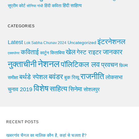
हिंदी साहित्य
सुप्रीम कोर्ट
हिंदी कविता
सोनिया गांधी
CATEGORIES
इंटरनेशनल
Latest
Uncategorized
Lok Sabha Chunav 2024
खेल
जानकार
कविताई
गेस्ट राइटर
किताबिया
कार्टून
एक्सप्लेनर
नेशनल
नुक्ताचीनी
पॉलिटिकल लव
प्रवचन
फ़िल्म
राजनीति
बवंडर
बर्थडे स्पेशल
लोकसभा
समीक्षा
बुक रिव्यू
विशेष
साहित्य
सिनेमा
चुनाव 2019
सोशलपुर
RECENT POSTS
खबरगांव चैनल का मालिक कौन है, कहां से चलता है?