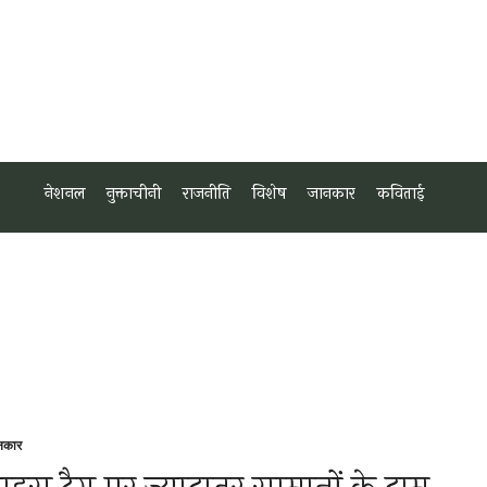
नेशनल
नुक्ताचीनी
राजनीति
विशेष
जानकार
कविताई
नकार
sted