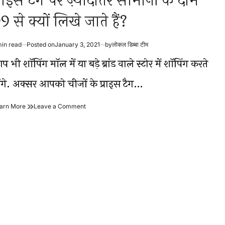
्राइस टैग पर ज़्यादातर सामानों के दाम
9 से क्यों लिखे जाते हैं?
min read
Posted on
January 3, 2021
by
लोकल डिब्बा टीम
timated
ad
 भी शॉपिंग मॉल में या बड़े ब्रांड वाले स्टोर में शॉपिंग करते
me
ोंगे. अक्सर आपको चीजों के प्राइस टैग…
प्राइस
on
arn More
Leave a Comment
टैग
प्राइस
पर
टैग
ज़्यादातर
पर
सामानों
ज़्यादातर
के
सामानों
दाम
के
99
दाम
से
99
क्यों
से
लिखे
क्यों
जाते
लिखे
हैं?
जाते
हैं?