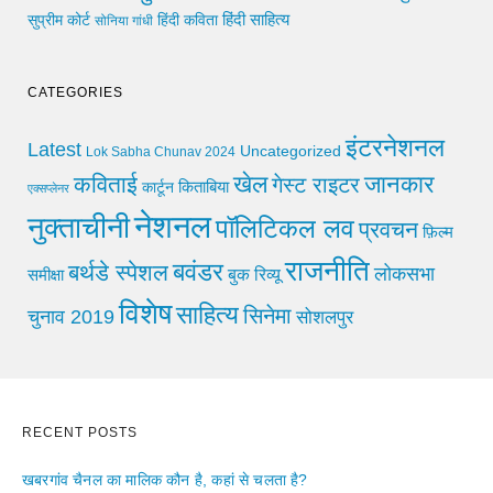
हिंदी साहित्य
सुप्रीम कोर्ट
हिंदी कविता
सोनिया गांधी
CATEGORIES
इंटरनेशनल
Latest
Uncategorized
Lok Sabha Chunav 2024
खेल
जानकार
कविताई
गेस्ट राइटर
किताबिया
कार्टून
एक्सप्लेनर
नेशनल
नुक्ताचीनी
पॉलिटिकल लव
प्रवचन
फ़िल्म
राजनीति
बवंडर
बर्थडे स्पेशल
लोकसभा
समीक्षा
बुक रिव्यू
विशेष
साहित्य
सिनेमा
चुनाव 2019
सोशलपुर
RECENT POSTS
खबरगांव चैनल का मालिक कौन है, कहां से चलता है?