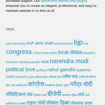
incredible support. Our
WordPress themes and plugins
empower you to create an elegant, professional, and easy-to-
maintain website in no time at all.
TAGS
bjp
amit shah
AAP
arvind kejriwal
aam admi party
bsp
congress
local dibba
cricket
loksabha
hindi poetry
narendra modi
modi
elections
mahatma gandhi
political love
rahul gandhi
supreme
politics
अमित शाह
court
virat kohli
yogi adityanath
अखिलेश यादव
अरविंद केजरीवाल
कांग्रेस
नरेंद्र मोदी
आप
आम आदमी पार्टी
चुनाव
केजरीवाल
क्रिकेट
बीजेपी
पॉलिटिकल लव
मोदी
मायावती
प्रियंका गांधी
मीडिया
योगी
लोकल डिब्बा
राहुल गांधी
लोकसभा चुनाव
आदित्यनाथ
राजनीति