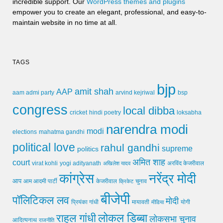
incredible support. Our
WordPress themes and plugins
empower you to create an elegant, professional, and easy-to-
maintain website in no time at all.
TAGS
bjp
amit shah
AAP
arvind kejriwal
aam admi party
bsp
congress
local dibba
cricket
loksabha
hindi poetry
narendra modi
modi
elections
mahatma gandhi
political love
rahul gandhi
supreme
politics
अमित शाह
court
virat kohli
yogi adityanath
अखिलेश यादव
अरविंद केजरीवाल
कांग्रेस
नरेंद्र मोदी
आप
आम आदमी पार्टी
चुनाव
केजरीवाल
क्रिकेट
बीजेपी
पॉलिटिकल लव
मोदी
मायावती
प्रियंका गांधी
मीडिया
योगी
लोकल डिब्बा
राहुल गांधी
लोकसभा चुनाव
आदित्यनाथ
राजनीति