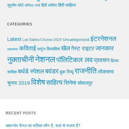
हिंदी साहित्य
सुप्रीम कोर्ट
हिंदी कविता
सोनिया गांधी
CATEGORIES
इंटरनेशनल
Latest
Uncategorized
Lok Sabha Chunav 2024
खेल
जानकार
कविताई
गेस्ट राइटर
किताबिया
कार्टून
एक्सप्लेनर
नेशनल
नुक्ताचीनी
पॉलिटिकल लव
प्रवचन
फ़िल्म
राजनीति
बवंडर
बर्थडे स्पेशल
लोकसभा
समीक्षा
बुक रिव्यू
विशेष
साहित्य
सिनेमा
चुनाव 2019
सोशलपुर
RECENT POSTS
खबरगांव चैनल का मालिक कौन है, कहां से चलता है?