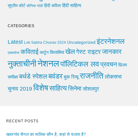
हिंदी साहित्य
सुप्रीम कोर्ट
हिंदी कविता
सोनिया गांधी
CATEGORIES
इंटरनेशनल
Latest
Uncategorized
Lok Sabha Chunav 2024
खेल
जानकार
कविताई
गेस्ट राइटर
किताबिया
कार्टून
एक्सप्लेनर
नेशनल
नुक्ताचीनी
पॉलिटिकल लव
प्रवचन
फ़िल्म
राजनीति
बवंडर
बर्थडे स्पेशल
लोकसभा
समीक्षा
बुक रिव्यू
विशेष
साहित्य
सिनेमा
चुनाव 2019
सोशलपुर
RECENT POSTS
खबरगांव चैनल का मालिक कौन है, कहां से चलता है?