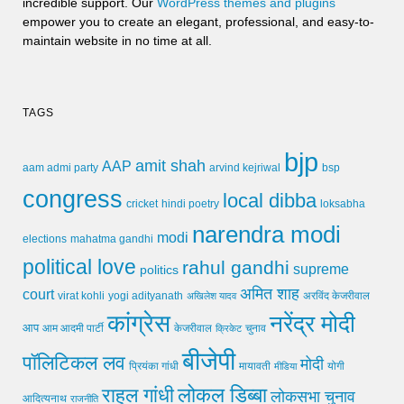
incredible support. Our
WordPress themes and plugins
empower you to create an elegant, professional, and easy-to-
maintain website in no time at all.
TAGS
bjp
amit shah
AAP
arvind kejriwal
aam admi party
bsp
congress
local dibba
cricket
loksabha
hindi poetry
narendra modi
modi
elections
mahatma gandhi
political love
rahul gandhi
supreme
politics
अमित शाह
court
virat kohli
yogi adityanath
अखिलेश यादव
अरविंद केजरीवाल
कांग्रेस
नरेंद्र मोदी
आप
आम आदमी पार्टी
चुनाव
केजरीवाल
क्रिकेट
बीजेपी
पॉलिटिकल लव
मोदी
मायावती
प्रियंका गांधी
मीडिया
योगी
लोकल डिब्बा
राहुल गांधी
लोकसभा चुनाव
आदित्यनाथ
राजनीति