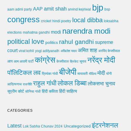
bjp
amit shah
AAP
arvind kejriwal
aam admi party
bsp
congress
local dibba
cricket
loksabha
hindi poetry
narendra modi
modi
elections
mahatma gandhi
political love
rahul gandhi
supreme
politics
अमित शाह
court
virat kohli
yogi adityanath
अखिलेश यादव
अरविंद केजरीवाल
कांग्रेस
नरेंद्र मोदी
आप
आम आदमी पार्टी
चुनाव
केजरीवाल
क्रिकेट
बीजेपी
पॉलिटिकल लव
मोदी
मायावती
प्रियंका गांधी
मीडिया
योगी
लोकल डिब्बा
राहुल गांधी
लोकसभा चुनाव
आदित्यनाथ
राजनीति
हिंदी साहित्य
सुप्रीम कोर्ट
हिंदी कविता
सोनिया गांधी
CATEGORIES
इंटरनेशनल
Latest
Uncategorized
Lok Sabha Chunav 2024