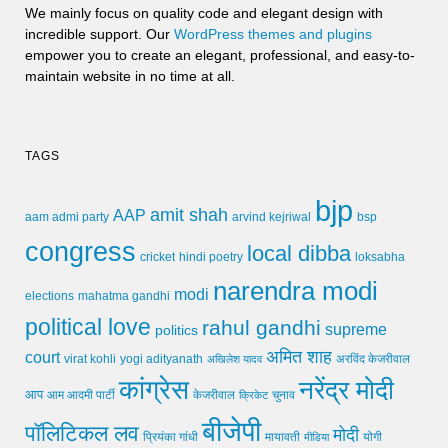
We mainly focus on quality code and elegant design with
incredible support. Our
WordPress themes and plugins
empower you to create an elegant, professional, and easy-to-
maintain website in no time at all.
TAGS
bjp
amit shah
AAP
arvind kejriwal
aam admi party
bsp
congress
local dibba
cricket
loksabha
hindi poetry
narendra modi
modi
elections
mahatma gandhi
political love
rahul gandhi
supreme
politics
अमित शाह
court
virat kohli
yogi adityanath
अखिलेश यादव
अरविंद केजरीवाल
कांग्रेस
नरेंद्र मोदी
आप
आम आदमी पार्टी
चुनाव
केजरीवाल
क्रिकेट
बीजेपी
पॉलिटिकल लव
मोदी
मायावती
प्रियंका गांधी
मीडिया
योगी