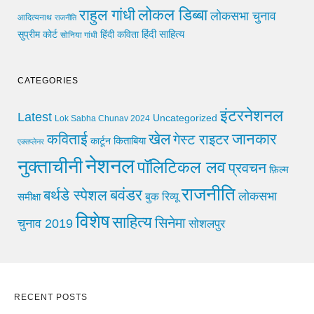
लोकल डिब्बा
राहुल गांधी
लोकसभा चुनाव
आदित्यनाथ
राजनीति
हिंदी साहित्य
सुप्रीम कोर्ट
हिंदी कविता
सोनिया गांधी
CATEGORIES
इंटरनेशनल
Latest
Uncategorized
Lok Sabha Chunav 2024
खेल
जानकार
कविताई
गेस्ट राइटर
किताबिया
कार्टून
एक्सप्लेनर
नेशनल
नुक्ताचीनी
पॉलिटिकल लव
प्रवचन
फ़िल्म
राजनीति
बवंडर
बर्थडे स्पेशल
लोकसभा
समीक्षा
बुक रिव्यू
विशेष
साहित्य
सिनेमा
चुनाव 2019
सोशलपुर
RECENT POSTS