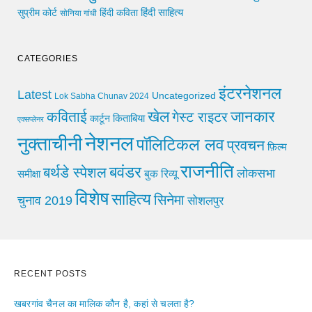
हिंदी साहित्य
सुप्रीम कोर्ट
हिंदी कविता
सोनिया गांधी
CATEGORIES
इंटरनेशनल
Latest
Uncategorized
Lok Sabha Chunav 2024
खेल
जानकार
कविताई
गेस्ट राइटर
किताबिया
कार्टून
एक्सप्लेनर
नेशनल
नुक्ताचीनी
पॉलिटिकल लव
प्रवचन
फ़िल्म
राजनीति
बवंडर
बर्थडे स्पेशल
लोकसभा
समीक्षा
बुक रिव्यू
विशेष
साहित्य
सिनेमा
चुनाव 2019
सोशलपुर
RECENT POSTS
खबरगांव चैनल का मालिक कौन है, कहां से चलता है?