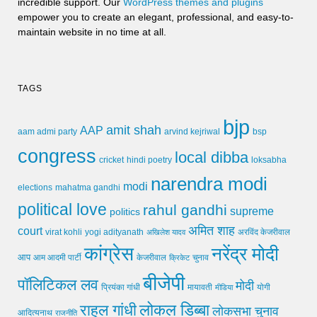
incredible support. Our
WordPress themes and plugins
empower you to create an elegant, professional, and easy-to-
maintain website in no time at all.
TAGS
bjp
amit shah
AAP
arvind kejriwal
aam admi party
bsp
congress
local dibba
cricket
loksabha
hindi poetry
narendra modi
modi
elections
mahatma gandhi
political love
rahul gandhi
supreme
politics
अमित शाह
court
virat kohli
yogi adityanath
अखिलेश यादव
अरविंद केजरीवाल
कांग्रेस
नरेंद्र मोदी
आप
आम आदमी पार्टी
चुनाव
केजरीवाल
क्रिकेट
बीजेपी
पॉलिटिकल लव
मोदी
मायावती
प्रियंका गांधी
मीडिया
योगी
लोकल डिब्बा
राहुल गांधी
लोकसभा चुनाव
आदित्यनाथ
राजनीति