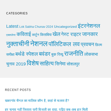
CATEGORIES
इंटरनेशनल
Latest
Uncategorized
Lok Sabha Chunav 2024
खेल
जानकार
कविताई
गेस्ट राइटर
किताबिया
कार्टून
एक्सप्लेनर
नेशनल
नुक्ताचीनी
पॉलिटिकल लव
प्रवचन
फ़िल्म
राजनीति
बवंडर
बर्थडे स्पेशल
लोकसभा
समीक्षा
बुक रिव्यू
विशेष
साहित्य
सिनेमा
चुनाव 2019
सोशलपुर
RECENT POSTS
खबरगांव चैनल का मालिक कौन है, कहां से चलता है?
हर चुनाव नहीं जिताता फ्री बिजली का वादा, पढ़िए कब-कब हार मिली