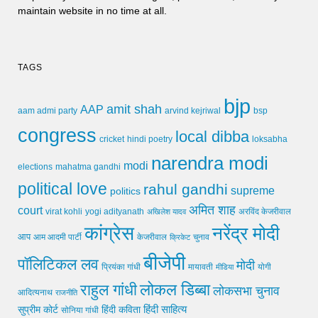
maintain website in no time at all.
TAGS
bjp
amit shah
AAP
arvind kejriwal
aam admi party
bsp
congress
local dibba
cricket
loksabha
hindi poetry
narendra modi
modi
elections
mahatma gandhi
political love
rahul gandhi
supreme
politics
अमित शाह
court
virat kohli
yogi adityanath
अखिलेश यादव
अरविंद केजरीवाल
कांग्रेस
नरेंद्र मोदी
आप
आम आदमी पार्टी
चुनाव
केजरीवाल
क्रिकेट
बीजेपी
पॉलिटिकल लव
मोदी
मायावती
प्रियंका गांधी
मीडिया
योगी
लोकल डिब्बा
राहुल गांधी
लोकसभा चुनाव
आदित्यनाथ
राजनीति
हिंदी साहित्य
सुप्रीम कोर्ट
हिंदी कविता
सोनिया गांधी