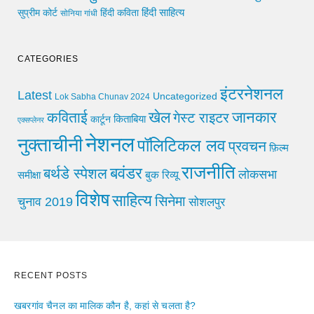
हिंदी साहित्य
सुप्रीम कोर्ट
हिंदी कविता
सोनिया गांधी
CATEGORIES
इंटरनेशनल
Latest
Uncategorized
Lok Sabha Chunav 2024
खेल
जानकार
कविताई
गेस्ट राइटर
किताबिया
कार्टून
एक्सप्लेनर
नेशनल
नुक्ताचीनी
पॉलिटिकल लव
प्रवचन
फ़िल्म
राजनीति
बवंडर
बर्थडे स्पेशल
लोकसभा
समीक्षा
बुक रिव्यू
विशेष
साहित्य
सिनेमा
चुनाव 2019
सोशलपुर
RECENT POSTS
खबरगांव चैनल का मालिक कौन है, कहां से चलता है?