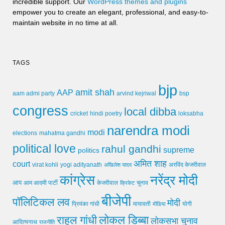
incredible support. Our
WordPress themes and plugins
empower you to create an elegant, professional, and easy-to-
maintain website in no time at all.
TAGS
bjp
amit shah
AAP
arvind kejriwal
aam admi party
bsp
congress
local dibba
cricket
loksabha
hindi poetry
narendra modi
modi
elections
mahatma gandhi
political love
rahul gandhi
supreme
politics
अमित शाह
court
virat kohli
yogi adityanath
अखिलेश यादव
अरविंद केजरीवाल
कांग्रेस
नरेंद्र मोदी
आप
आम आदमी पार्टी
चुनाव
केजरीवाल
क्रिकेट
बीजेपी
पॉलिटिकल लव
मोदी
मायावती
प्रियंका गांधी
मीडिया
योगी
लोकल डिब्बा
राहुल गांधी
लोकसभा चुनाव
आदित्यनाथ
राजनीति