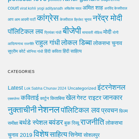
अमित शाह
court
virat kohli
yogi adityanath
अखिलेश यादव
अरविंद केजरीवाल
कांग्रेस
नरेंद्र मोदी
आप
आम आदमी पार्टी
चुनाव
केजरीवाल
क्रिकेट
बीजेपी
पॉलिटिकल लव
मोदी
मायावती
प्रियंका गांधी
मीडिया
योगी
लोकल डिब्बा
राहुल गांधी
लोकसभा चुनाव
आदित्यनाथ
राजनीति
हिंदी साहित्य
सुप्रीम कोर्ट
हिंदी कविता
सोनिया गांधी
CATEGORIES
इंटरनेशनल
Latest
Uncategorized
Lok Sabha Chunav 2024
खेल
जानकार
कविताई
गेस्ट राइटर
किताबिया
कार्टून
एक्सप्लेनर
नेशनल
नुक्ताचीनी
पॉलिटिकल लव
प्रवचन
फ़िल्म
राजनीति
बवंडर
बर्थडे स्पेशल
लोकसभा
समीक्षा
बुक रिव्यू
विशेष
साहित्य
सिनेमा
चुनाव 2019
सोशलपुर