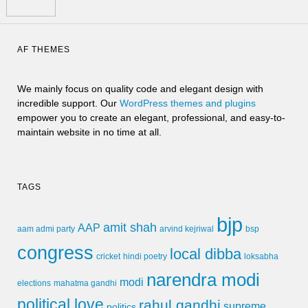
AF THEMES
We mainly focus on quality code and elegant design with
incredible support. Our
WordPress themes and plugins
empower you to create an elegant, professional, and easy-to-
maintain website in no time at all.
TAGS
bjp
amit shah
AAP
arvind kejriwal
aam admi party
bsp
congress
local dibba
cricket
loksabha
hindi poetry
narendra modi
modi
elections
mahatma gandhi
political love
rahul gandhi
supreme
politics