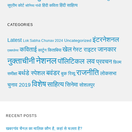
हिंदी साहित्य
सुप्रीम कोर्ट
हिंदी कविता
सोनिया गांधी
CATEGORIES
इंटरनेशनल
Latest
Uncategorized
Lok Sabha Chunav 2024
खेल
जानकार
कविताई
गेस्ट राइटर
किताबिया
कार्टून
एक्सप्लेनर
नेशनल
नुक्ताचीनी
पॉलिटिकल लव
प्रवचन
फ़िल्म
राजनीति
बवंडर
बर्थडे स्पेशल
लोकसभा
समीक्षा
बुक रिव्यू
विशेष
साहित्य
सिनेमा
चुनाव 2019
सोशलपुर
RECENT POSTS
खबरगांव चैनल का मालिक कौन है, कहां से चलता है?