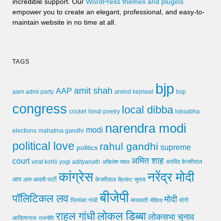
incredible support. Our
WordPress themes and plugins
empower you to create an elegant, professional, and easy-to-
maintain website in no time at all.
TAGS
bjp
amit shah
AAP
arvind kejriwal
aam admi party
bsp
congress
local dibba
cricket
loksabha
hindi poetry
narendra modi
modi
elections
mahatma gandhi
political love
rahul gandhi
supreme
politics
अमित शाह
court
virat kohli
yogi adityanath
अखिलेश यादव
अरविंद केजरीवाल
कांग्रेस
नरेंद्र मोदी
आप
आम आदमी पार्टी
चुनाव
केजरीवाल
क्रिकेट
बीजेपी
पॉलिटिकल लव
मोदी
मायावती
प्रियंका गांधी
मीडिया
योगी
लोकल डिब्बा
राहुल गांधी
लोकसभा चुनाव
आदित्यनाथ
राजनीति