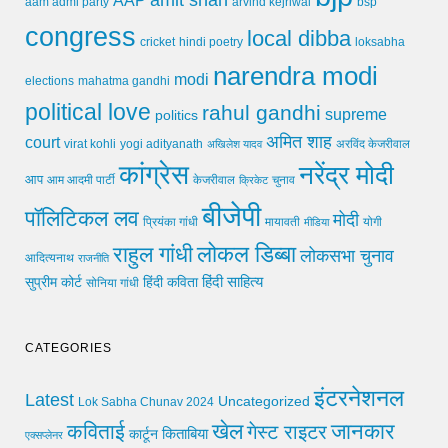
AAP
arvind kejriwal
aam admi party
bsp
congress
local dibba
cricket
loksabha
hindi poetry
narendra modi
modi
elections
mahatma gandhi
political love
rahul gandhi
supreme
politics
अमित शाह
court
virat kohli
yogi adityanath
अखिलेश यादव
अरविंद केजरीवाल
कांग्रेस
नरेंद्र मोदी
आप
आम आदमी पार्टी
चुनाव
केजरीवाल
क्रिकेट
बीजेपी
पॉलिटिकल लव
मोदी
मायावती
प्रियंका गांधी
मीडिया
योगी
लोकल डिब्बा
राहुल गांधी
लोकसभा चुनाव
आदित्यनाथ
राजनीति
हिंदी साहित्य
सुप्रीम कोर्ट
हिंदी कविता
सोनिया गांधी
CATEGORIES
इंटरनेशनल
Latest
Uncategorized
Lok Sabha Chunav 2024
खेल
जानकार
कविताई
गेस्ट राइटर
किताबिया
कार्टून
एक्सप्लेनर