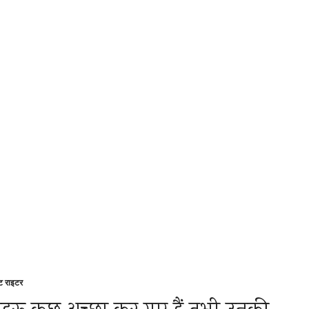
्ट राइटर
sted