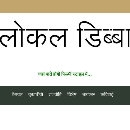
लोकल डिब्ब
जहां बातें होंगी फिल्मी स्टाइल में…
नेशनल
नुक्ताचीनी
राजनीति
विशेष
जानकार
कविताई