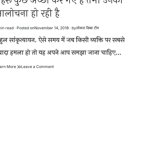
ेहरू कुछ अच्छा कर गए हैं तभी उनकी
लोचना हो रही है
min read
Posted on
November 14, 2018
by
लोकल डिब्बा टीम
timated
ad
ाहुल सांकृत्यायन. ऐसे समय में जब किसी व्यक्ति पर सबसे
me
्यादा हमला हो तो यह अपने आप समझा जाना चाहिए…
नेहरू
on
arn More
Leave a Comment
कुछ
नेहरू
अच्छा
कुछ
कर
अच्छा
गए
कर
हैं
गए
तभी
हैं
उनकी
तभी
आलोचना
उनकी
हो
आलोचना
रही
हो
है
रही
है