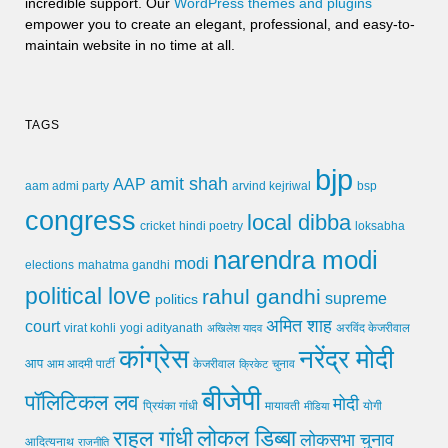
incredible support. Our
WordPress themes and plugins
empower you to create an elegant, professional, and easy-to-
maintain website in no time at all.
TAGS
bjp
amit shah
AAP
arvind kejriwal
aam admi party
bsp
congress
local dibba
cricket
loksabha
hindi poetry
narendra modi
modi
elections
mahatma gandhi
political love
rahul gandhi
supreme
politics
अमित शाह
court
virat kohli
yogi adityanath
अखिलेश यादव
अरविंद केजरीवाल
कांग्रेस
नरेंद्र मोदी
आप
आम आदमी पार्टी
चुनाव
केजरीवाल
क्रिकेट
बीजेपी
पॉलिटिकल लव
मोदी
मायावती
प्रियंका गांधी
मीडिया
योगी
लोकल डिब्बा
राहुल गांधी
लोकसभा चुनाव
आदित्यनाथ
राजनीति