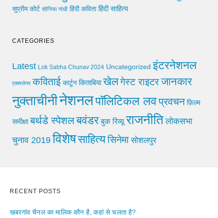
हिंदी साहित्य
सुप्रीम कोर्ट
हिंदी कविता
सोनिया गांधी
CATEGORIES
इंटरनेशनल
Latest
Uncategorized
Lok Sabha Chunav 2024
खेल
जानकार
कविताई
गेस्ट राइटर
किताबिया
कार्टून
एक्सप्लेनर
नेशनल
नुक्ताचीनी
पॉलिटिकल लव
प्रवचन
फ़िल्म
राजनीति
बवंडर
बर्थडे स्पेशल
लोकसभा
समीक्षा
बुक रिव्यू
विशेष
साहित्य
सिनेमा
चुनाव 2019
सोशलपुर
RECENT POSTS
खबरगांव चैनल का मालिक कौन है, कहां से चलता है?