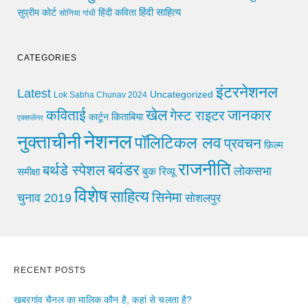
हिंदी साहित्य
सुप्रीम कोर्ट
हिंदी कविता
सोनिया गांधी
CATEGORIES
इंटरनेशनल
Latest
Uncategorized
Lok Sabha Chunav 2024
खेल
जानकार
कविताई
गेस्ट राइटर
किताबिया
कार्टून
एक्सप्लेनर
नेशनल
नुक्ताचीनी
पॉलिटिकल लव
प्रवचन
फ़िल्म
राजनीति
बवंडर
बर्थडे स्पेशल
लोकसभा
समीक्षा
बुक रिव्यू
विशेष
साहित्य
सिनेमा
चुनाव 2019
सोशलपुर
RECENT POSTS
खबरगांव चैनल का मालिक कौन है, कहां से चलता है?