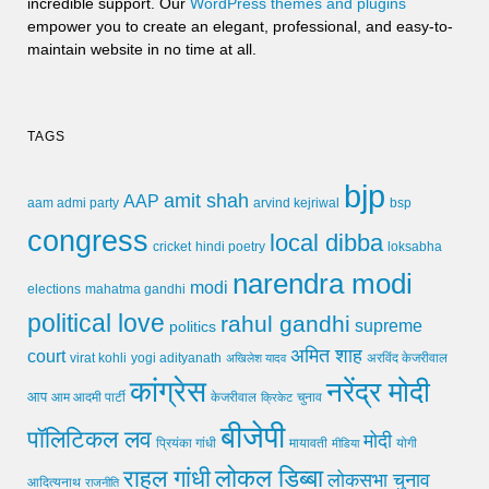
incredible support. Our
WordPress themes and plugins
empower you to create an elegant, professional, and easy-to-
maintain website in no time at all.
TAGS
bjp
amit shah
AAP
arvind kejriwal
aam admi party
bsp
congress
local dibba
cricket
loksabha
hindi poetry
narendra modi
modi
elections
mahatma gandhi
political love
rahul gandhi
supreme
politics
अमित शाह
court
virat kohli
yogi adityanath
अखिलेश यादव
अरविंद केजरीवाल
कांग्रेस
नरेंद्र मोदी
आप
आम आदमी पार्टी
चुनाव
केजरीवाल
क्रिकेट
बीजेपी
पॉलिटिकल लव
मोदी
मायावती
प्रियंका गांधी
मीडिया
योगी
लोकल डिब्बा
राहुल गांधी
लोकसभा चुनाव
आदित्यनाथ
राजनीति