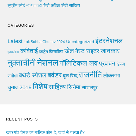
हिंदी साहित्य
सुप्रीम कोर्ट
हिंदी कविता
सोनिया गांधी
CATEGORIES
इंटरनेशनल
Latest
Uncategorized
Lok Sabha Chunav 2024
खेल
जानकार
कविताई
गेस्ट राइटर
किताबिया
कार्टून
एक्सप्लेनर
नेशनल
नुक्ताचीनी
पॉलिटिकल लव
प्रवचन
फ़िल्म
राजनीति
बवंडर
बर्थडे स्पेशल
लोकसभा
समीक्षा
बुक रिव्यू
विशेष
साहित्य
सिनेमा
चुनाव 2019
सोशलपुर
RECENT POSTS
खबरगांव चैनल का मालिक कौन है, कहां से चलता है?