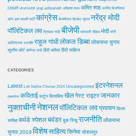
अमित शाह
court
virat kohli
yogi adityanath
अखिलेश यादव
अरविंद केजरीवाल
कांग्रेस
नरेंद्र मोदी
आप
आम आदमी पार्टी
चुनाव
केजरीवाल
क्रिकेट
बीजेपी
पॉलिटिकल लव
मोदी
मायावती
प्रियंका गांधी
मीडिया
योगी
लोकल डिब्बा
राहुल गांधी
लोकसभा चुनाव
आदित्यनाथ
राजनीति
हिंदी साहित्य
सुप्रीम कोर्ट
हिंदी कविता
सोनिया गांधी
CATEGORIES
इंटरनेशनल
Latest
Uncategorized
Lok Sabha Chunav 2024
खेल
जानकार
कविताई
गेस्ट राइटर
किताबिया
कार्टून
एक्सप्लेनर
नेशनल
नुक्ताचीनी
पॉलिटिकल लव
प्रवचन
फ़िल्म
राजनीति
बवंडर
बर्थडे स्पेशल
लोकसभा
समीक्षा
बुक रिव्यू
विशेष
साहित्य
सिनेमा
चुनाव 2019
सोशलपुर