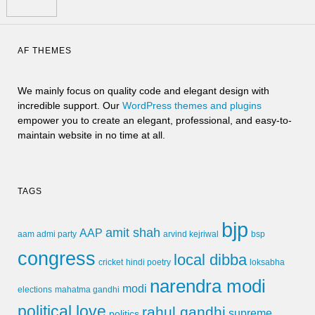
AF THEMES
We mainly focus on quality code and elegant design with
incredible support. Our
WordPress themes and plugins
empower you to create an elegant, professional, and easy-to-
maintain website in no time at all.
TAGS
bjp
amit shah
AAP
arvind kejriwal
aam admi party
bsp
congress
local dibba
cricket
loksabha
hindi poetry
narendra modi
modi
elections
mahatma gandhi
political love
rahul gandhi
supreme
politics