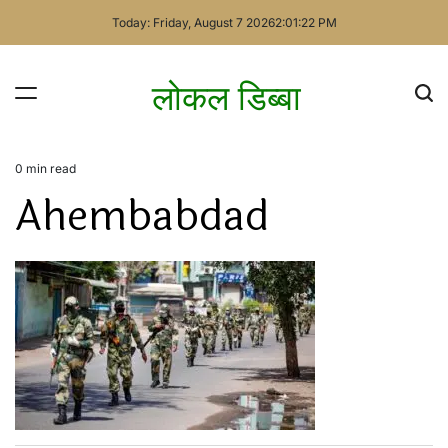
Skip
Today: Friday, August 7 2026
2
:
01
:
22
PM
to
content
लोकल डिब्बा
0 min read
Estimated
Ahembabdad
read
time