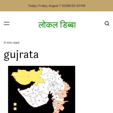
Skip
Today: Friday, August 7 2026
5
:
50
:
33
PM
to
content
लोकल डिब्बा
0 min read
Estimated
gujrata
read
time