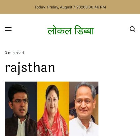
Skip
Today: Friday, August 7 2026
3
:
00
:
46
PM
to
content
लोकल डिब्बा
0 min read
Estimated
rajsthan
read
time