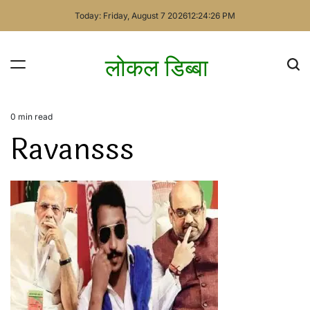
Skip
Today: Friday, August 7 2026
12
:
24
:
26
PM
to
content
लोकल डिब्बा
0 min read
Estimated
Ravansss
read
time