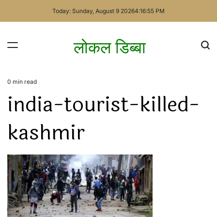
Skip
Today: Sunday, August 9 2026
4
:
16
:
56
PM
to
content
लोकल डिब्बा
0 min read
Estimated
india-tourist-killed-
read
time
kashmir