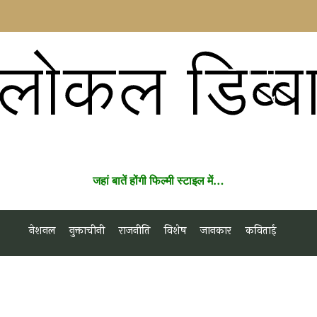
लोकल डिब्ब
जहां बातें होंगी फिल्मी स्टाइल में…
नेशनल
नुक्ताचीनी
राजनीति
विशेष
जानकार
कविताई