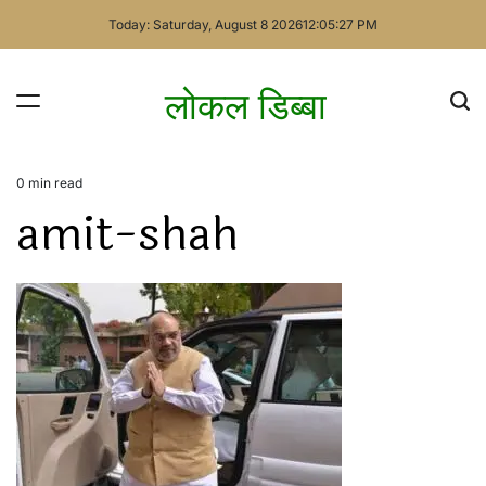
Skip
Today: Saturday, August 8 2026
12
:
05
:
27
PM
to
content
लोकल डिब्बा
0 min read
Estimated
amit-shah
read
time