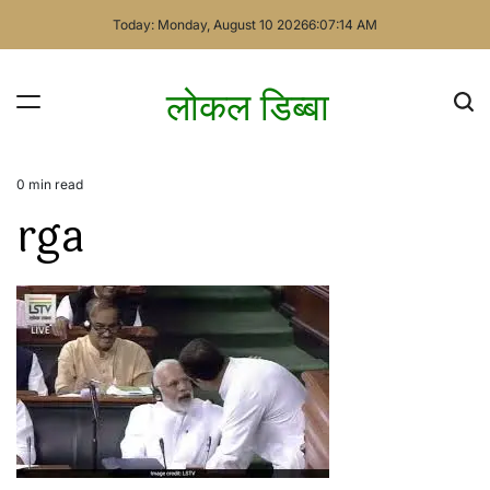
Skip
Today: Monday, August 10 2026
6
:
07
:
14
AM
to
content
लोकल डिब्बा
0 min read
Estimated
rga
read
time