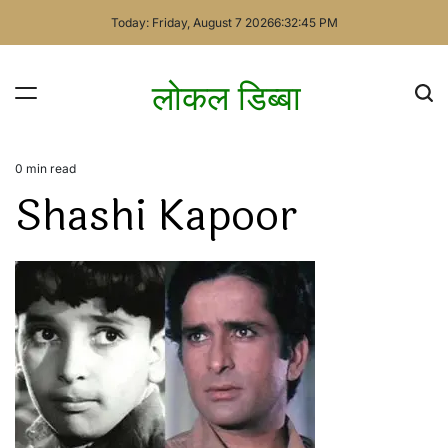
Skip
Today: Friday, August 7 2026
6
:
32
:
45
PM
to
content
लोकल डिब्बा
0 min read
Estimated
Shashi Kapoor
read
time