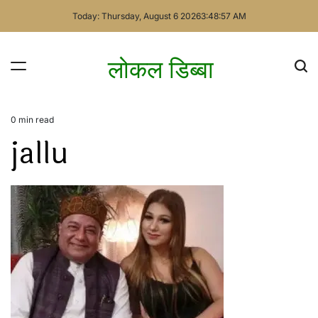
Skip
Today: Thursday, August 6 2026
3
:
48
:
57
AM
to
content
लोकल डिब्बा
0 min read
Estimated
jallu
read
time