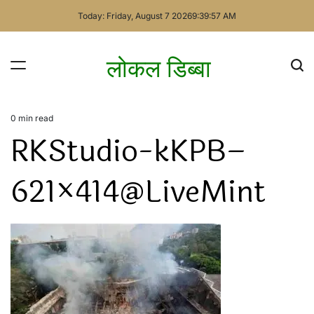
Skip
Today: Friday, August 7 2026
9
:
39
:
57
AM
to
content
लोकल डिब्बा
0 min read
Estimated
RKStudio-kKPB–
read
time
621×414@LiveMint