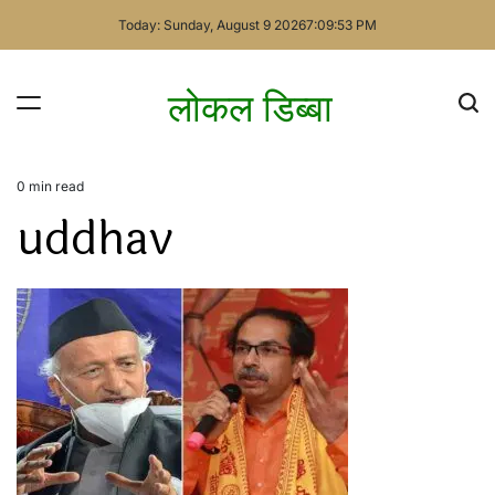
Skip
Today: Sunday, August 9 2026
7
:
09
:
53
PM
to
content
लोकल डिब्बा
0 min read
Estimated
uddhav
read
time