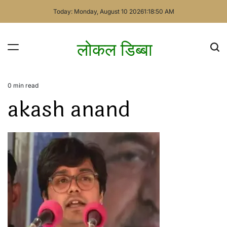
Skip
Today: Monday, August 10 2026
1
:
18
:
50
AM
to
content
लोकल डिब्बा
0 min read
Estimated
akash anand
read
time