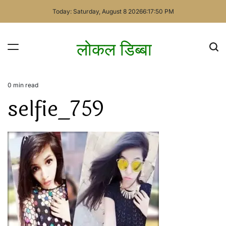
Skip
Today: Saturday, August 8 2026
6
:
17
:
50
PM
to
content
लोकल डिब्बा
0 min read
Estimated
selfie_759
read
time