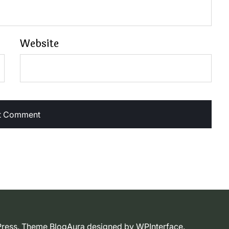
Website
dPress. Theme BlogAura designed by
WPInterface
.