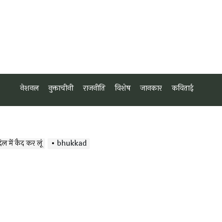
नेशनल
नुक्ताचीनी
राजनीति
विशेष
जानकार
कविताई
िल में कैद कर लूं
bhukkad