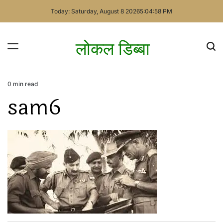
Skip
Today: Saturday, August 8 2026
5
:
04
:
58
PM
to
content
लोकल डिब्बा
0 min read
Estimated
sam6
read
time