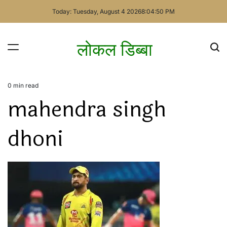
Skip
Today: Tuesday, August 4 2026
8
:
04
:
50
PM
to
content
लोकल डिब्बा
0 min read
Estimated
mahendra singh
read
time
dhoni