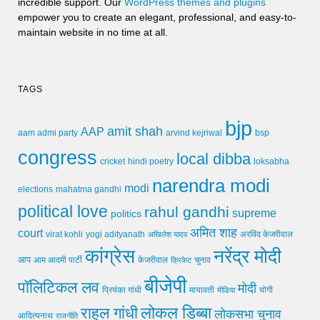
incredible support. Our
WordPress themes and plugins
empower you to create an elegant, professional, and easy-to-
maintain website in no time at all.
TAGS
bjp
amit shah
AAP
arvind kejriwal
aam admi party
bsp
congress
local dibba
cricket
loksabha
hindi poetry
narendra modi
modi
elections
mahatma gandhi
political love
rahul gandhi
supreme
politics
अमित शाह
court
virat kohli
yogi adityanath
अखिलेश यादव
अरविंद केजरीवाल
कांग्रेस
नरेंद्र मोदी
आप
आम आदमी पार्टी
चुनाव
केजरीवाल
क्रिकेट
बीजेपी
पॉलिटिकल लव
मोदी
मायावती
प्रियंका गांधी
मीडिया
योगी
लोकल डिब्बा
राहुल गांधी
लोकसभा चुनाव
आदित्यनाथ
राजनीति