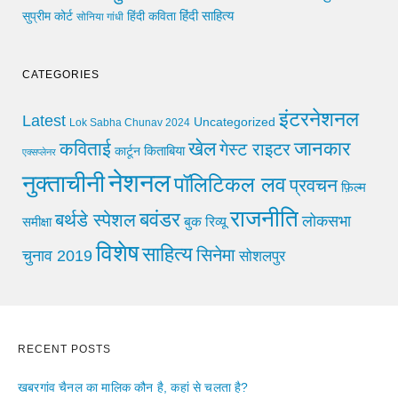
हिंदी साहित्य
सुप्रीम कोर्ट
हिंदी कविता
सोनिया गांधी
CATEGORIES
इंटरनेशनल
Latest
Uncategorized
Lok Sabha Chunav 2024
खेल
जानकार
कविताई
गेस्ट राइटर
किताबिया
कार्टून
एक्सप्लेनर
नेशनल
नुक्ताचीनी
पॉलिटिकल लव
प्रवचन
फ़िल्म
राजनीति
बवंडर
बर्थडे स्पेशल
लोकसभा
समीक्षा
बुक रिव्यू
विशेष
साहित्य
सिनेमा
चुनाव 2019
सोशलपुर
RECENT POSTS
खबरगांव चैनल का मालिक कौन है, कहां से चलता है?