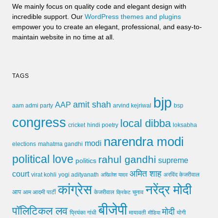
We mainly focus on quality code and elegant design with
incredible support. Our
WordPress themes and plugins
empower you to create an elegant, professional, and easy-to-
maintain website in no time at all.
TAGS
bjp
amit shah
AAP
arvind kejriwal
aam admi party
bsp
congress
local dibba
cricket
loksabha
hindi poetry
narendra modi
modi
elections
mahatma gandhi
political love
rahul gandhi
supreme
politics
अमित शाह
court
virat kohli
yogi adityanath
अखिलेश यादव
अरविंद केजरीवाल
कांग्रेस
नरेंद्र मोदी
आप
आम आदमी पार्टी
चुनाव
केजरीवाल
क्रिकेट
बीजेपी
पॉलिटिकल लव
मोदी
मायावती
प्रियंका गांधी
मीडिया
योगी