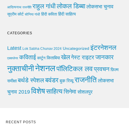
लोकल डिब्बा
राहुल गांधी
लोकसभा चुनाव
आदित्यनाथ
राजनीति
हिंदी साहित्य
सुप्रीम कोर्ट
हिंदी कविता
सोनिया गांधी
CATEGORIES
इंटरनेशनल
Latest
Uncategorized
Lok Sabha Chunav 2024
खेल
जानकार
कविताई
गेस्ट राइटर
किताबिया
कार्टून
एक्सप्लेनर
नेशनल
नुक्ताचीनी
पॉलिटिकल लव
प्रवचन
फ़िल्म
राजनीति
बवंडर
बर्थडे स्पेशल
लोकसभा
समीक्षा
बुक रिव्यू
विशेष
साहित्य
सिनेमा
चुनाव 2019
सोशलपुर
RECENT POSTS