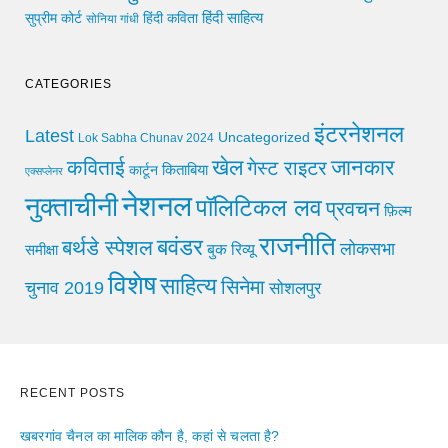
हिंदी साहित्य
सुप्रीम कोर्ट
हिंदी कविता
सोनिया गांधी
CATEGORIES
इंटरनेशनल
Latest
Uncategorized
Lok Sabha Chunav 2024
खेल
जानकार
कविताई
गेस्ट राइटर
किताबिया
कार्टून
एक्सप्लेनर
नेशनल
नुक्ताचीनी
पॉलिटिकल लव
प्रवचन
फ़िल्म
राजनीति
बवंडर
बर्थडे स्पेशल
लोकसभा
समीक्षा
बुक रिव्यू
विशेष
साहित्य
सिनेमा
चुनाव 2019
सोशलपुर
RECENT POSTS
खबरगांव चैनल का मालिक कौन है, कहां से चलता है?