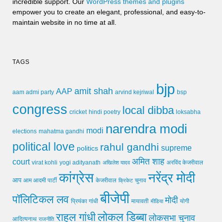
incredible support. Our
WordPress themes and plugins
empower you to create an elegant, professional, and easy-to-
maintain website in no time at all.
TAGS
bjp
amit shah
AAP
arvind kejriwal
aam admi party
bsp
congress
local dibba
cricket
loksabha
hindi poetry
narendra modi
modi
elections
mahatma gandhi
political love
rahul gandhi
supreme
politics
अमित शाह
court
virat kohli
yogi adityanath
अखिलेश यादव
अरविंद केजरीवाल
कांग्रेस
नरेंद्र मोदी
आप
आम आदमी पार्टी
चुनाव
केजरीवाल
क्रिकेट
बीजेपी
पॉलिटिकल लव
मोदी
मायावती
प्रियंका गांधी
मीडिया
योगी
लोकल डिब्बा
राहुल गांधी
लोकसभा चुनाव
आदित्यनाथ
राजनीति