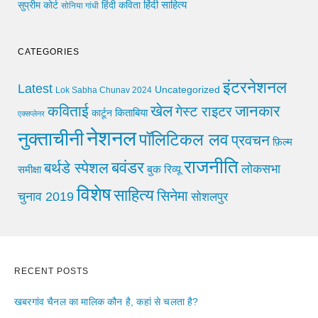
हिंदी साहित्य
सुप्रीम कोर्ट
हिंदी कविता
सोनिया गांधी
CATEGORIES
इंटरनेशनल
Latest
Uncategorized
Lok Sabha Chunav 2024
खेल
जानकार
कविताई
गेस्ट राइटर
किताबिया
कार्टून
एक्सप्लेनर
नेशनल
नुक्ताचीनी
पॉलिटिकल लव
प्रवचन
फ़िल्म
राजनीति
बवंडर
बर्थडे स्पेशल
लोकसभा
समीक्षा
बुक रिव्यू
विशेष
साहित्य
सिनेमा
चुनाव 2019
सोशलपुर
RECENT POSTS
खबरगांव चैनल का मालिक कौन है, कहां से चलता है?