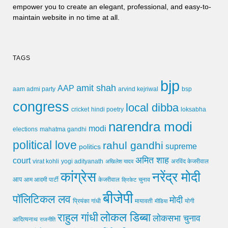
empower you to create an elegant, professional, and easy-to-
maintain website in no time at all.
TAGS
bjp
amit shah
AAP
arvind kejriwal
aam admi party
bsp
congress
local dibba
cricket
loksabha
hindi poetry
narendra modi
modi
elections
mahatma gandhi
political love
rahul gandhi
supreme
politics
अमित शाह
court
virat kohli
yogi adityanath
अखिलेश यादव
अरविंद केजरीवाल
कांग्रेस
नरेंद्र मोदी
आप
आम आदमी पार्टी
चुनाव
केजरीवाल
क्रिकेट
बीजेपी
पॉलिटिकल लव
मोदी
मायावती
प्रियंका गांधी
मीडिया
योगी
लोकल डिब्बा
राहुल गांधी
लोकसभा चुनाव
आदित्यनाथ
राजनीति