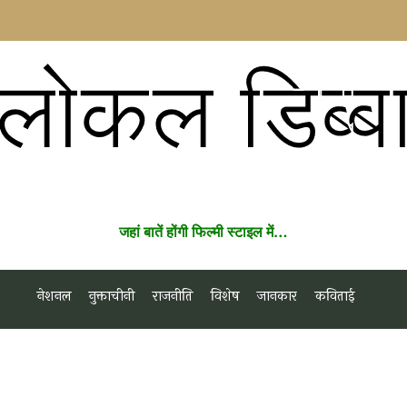
लोकल डिब्ब
जहां बातें होंगी फिल्मी स्टाइल में…
नेशनल
नुक्ताचीनी
राजनीति
विशेष
जानकार
कविताई