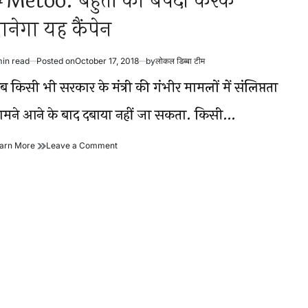
Metoo: बहुतों को बेपर्दा करके
ानेगा यह कैंपेन
min read
Posted on
October 17, 2018
by
लोकल डिब्बा टीम
timated
ad
 किसी भी सरकार के मंत्री की गंभीर मामलों में संलिप्तता
me
ामने आने के बाद दबाया नहीं जा सकता. किसी…
#Metoo:
on
arn More
Leave a Comment
बहुतों
#Metoo:
को
बहुतों
बेपर्दा
को
करके
बेपर्दा
मानेगा
करके
यह
मानेगा
कैंपेन
यह
कैंपेन