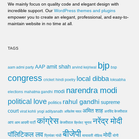
We mainly focus on quality code and elegant design with
incredible support. Our
WordPress themes and plugins
empower you to create an elegant, professional, and easy-to-
maintain website in no time at all.
TAGS
bjp
amit shah
AAP
arvind kejriwal
aam admi party
bsp
congress
local dibba
cricket
loksabha
hindi poetry
narendra modi
modi
elections
mahatma gandhi
political love
rahul gandhi
supreme
politics
अमित शाह
court
virat kohli
yogi adityanath
अखिलेश यादव
अरविंद केजरीवाल
कांग्रेस
नरेंद्र मोदी
आप
आम आदमी पार्टी
चुनाव
केजरीवाल
क्रिकेट
बीजेपी
पॉलिटिकल लव
मोदी
मायावती
प्रियंका गांधी
मीडिया
योगी