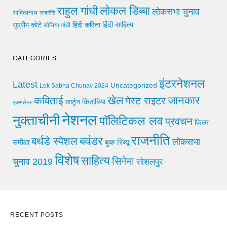
लोकल डिब्बा
राहुल गांधी
लोकसभा चुनाव
आदित्यनाथ
राजनीति
हिंदी साहित्य
सुप्रीम कोर्ट
हिंदी कविता
सोनिया गांधी
CATEGORIES
इंटरनेशनल
Latest
Uncategorized
Lok Sabha Chunav 2024
खेल
जानकार
कविताई
गेस्ट राइटर
किताबिया
कार्टून
एक्सप्लेनर
नेशनल
नुक्ताचीनी
पॉलिटिकल लव
प्रवचन
फ़िल्म
राजनीति
बवंडर
बर्थडे स्पेशल
लोकसभा
समीक्षा
बुक रिव्यू
विशेष
साहित्य
सिनेमा
चुनाव 2019
सोशलपुर
RECENT POSTS