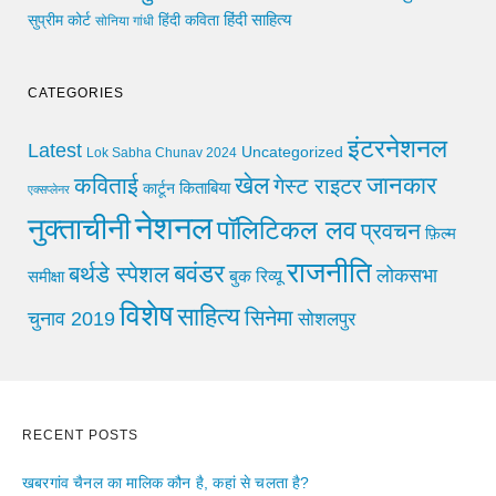
हिंदी साहित्य
सुप्रीम कोर्ट
हिंदी कविता
सोनिया गांधी
CATEGORIES
इंटरनेशनल
Latest
Uncategorized
Lok Sabha Chunav 2024
खेल
जानकार
कविताई
गेस्ट राइटर
किताबिया
कार्टून
एक्सप्लेनर
नेशनल
नुक्ताचीनी
पॉलिटिकल लव
प्रवचन
फ़िल्म
राजनीति
बवंडर
बर्थडे स्पेशल
लोकसभा
समीक्षा
बुक रिव्यू
विशेष
साहित्य
सिनेमा
चुनाव 2019
सोशलपुर
RECENT POSTS
खबरगांव चैनल का मालिक कौन है, कहां से चलता है?