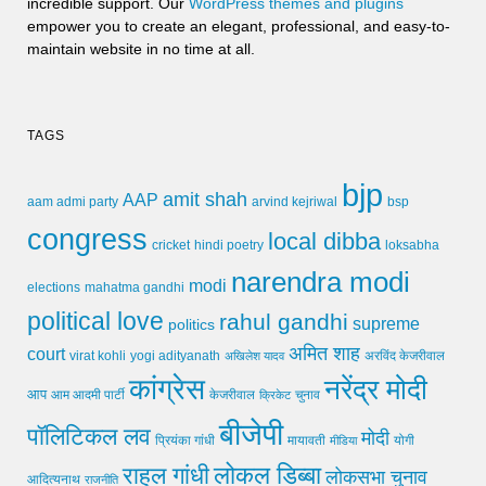
incredible support. Our
WordPress themes and plugins
empower you to create an elegant, professional, and easy-to-
maintain website in no time at all.
TAGS
bjp
amit shah
AAP
arvind kejriwal
aam admi party
bsp
congress
local dibba
cricket
loksabha
hindi poetry
narendra modi
modi
elections
mahatma gandhi
political love
rahul gandhi
supreme
politics
अमित शाह
court
virat kohli
yogi adityanath
अखिलेश यादव
अरविंद केजरीवाल
कांग्रेस
नरेंद्र मोदी
आप
आम आदमी पार्टी
चुनाव
केजरीवाल
क्रिकेट
बीजेपी
पॉलिटिकल लव
मोदी
मायावती
प्रियंका गांधी
मीडिया
योगी
लोकल डिब्बा
राहुल गांधी
लोकसभा चुनाव
आदित्यनाथ
राजनीति